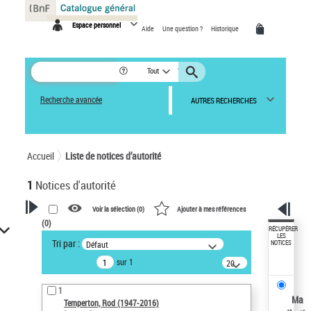
Panneau de gestion des cookies
Espace personnel
Aide
Une question ?
Historique
Tout
Recherche avancée
AUTRES RECHERCHES
Accueil
Liste de notices d’autorité
1
Notices d'autorité
Voir la sélection (
0
)
Ajouter à mes références
(
0
)
VOTRE RECHERCHE
RÉCUPÉRER
LES
Tri par :
Défaut
NOTICES
Recherche avancée dans les
sur 1
notices d’autorité
20
résultats/page
Œuvres liées à l'auteur :
1
Temperton, Rod (1947-2016)
Ma
Temperton, Rod (1947-2016)