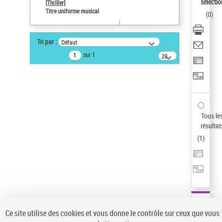
sélectio
[Thriller]
Auteur d’œuvre
Titre uniforme musical
(
0
)
Temperton, Rod (1947-2016)
Sauvegarder votre recherche
Tri par :
Défaut
AFFINER
sur 1
20
résultats/page
Type de notice d'autorité
Œuvre
(1)
Titre uniforme musical
(1)
Statut de la notice d’autorité
Tous le
résultat
Pays
(
1
)
Auteur d’œuvre
Ce site utilise des cookies et vous donne le contrôle sur ceux que vous