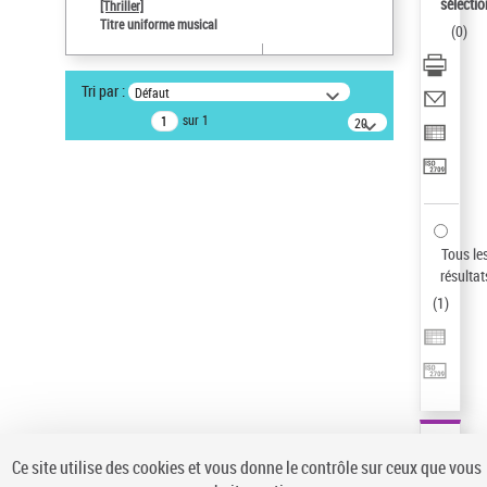
sélectio
[Thriller]
Pays
Titre uniforme musical
(
0
)
ne s'applique pas
Auteur d’œuvre
Tri par :
Défaut
Temperton, Rod (1947-2016)
sur 1
20
résultats/page
Type de notice d'autorité
Titre uniforme musical
Sauvegarder votre recherche
AFFINER
Tous le
Type de notice d'autorité
résultat
(
1
)
Œuvre
(1)
Titre uniforme musical
(1)
Statut de la notice d’autorité
Pays
Auteur d’œuvre
Ce site utilise des cookies et vous donne le contrôle sur ceux que vous