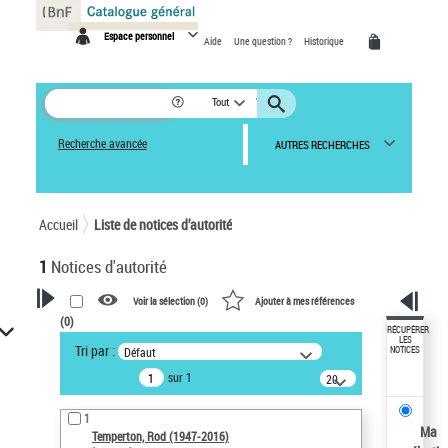
Panneau de gestion des cookies
Espace personnel
Aide
Une question ?
Historique
Tout
Recherche avancée
AUTRES RECHERCHES
Accueil
Liste de notices d’autorité
1
Notices d'autorité
Voir la sélection (
0
)
Ajouter à mes références
(
0
)
VOTRE RECHERCHE
RÉCUPÉRER
LES
Tri par :
Défaut
NOTICES
Recherche avancée dans les
sur 1
notices d’autorité
20
résultats/page
Œuvres liées à l'auteur :
1
Temperton, Rod (1947-2016)
Ma
Temperton, Rod (1947-2016)