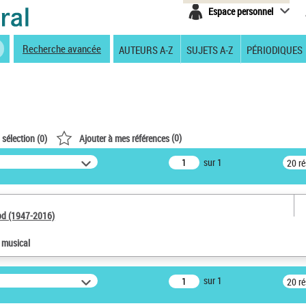
Espace personnel
Recherche avancée
AUTEURS A-Z
SUJETS A-Z
PÉRIODIQUES
(
0
)
 sélection (
0
)
Ajouter à mes références
sur 1
20 r
od (1947-2016)
e musical
sur 1
20 r