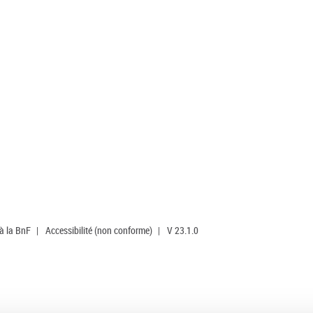
 à la BnF
|
Accessibilité (non conforme)
|
V 23.1.0