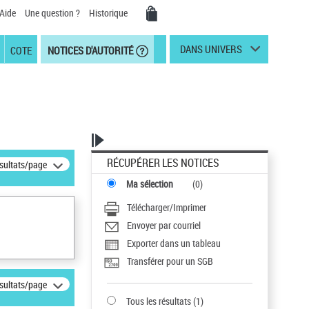
Aide
Une question ?
Historique
DANS UNIVERS
COTE
NOTICES D'AUTORITÉ
RÉCUPÉRER LES NOTICES
ésultats/page
Ma sélection
(
0
)
Télécharger/Imprimer
Envoyer par courriel
Exporter dans un tableau
Transférer pour un SGB
ésultats/page
Tous les résultats
(
1
)