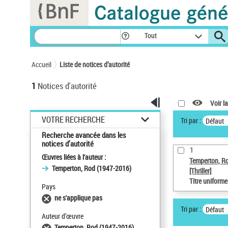
Panneau de gestion des cookies
Tout
Accueil
Liste de notices d’autorité
1
Notices d'autorité
Voir la
VOTRE RECHERCHE
Tri par :
Défaut
Recherche avancée dans les
notices d’autorité
1
Œuvres liées à l'auteur :
Temperton, R
Temperton, Rod (1947-2016)
[Thriller]
Titre uniform
Pays
ne s'applique pas
Tri par :
Défaut
Auteur d’œuvre
Temperton, Rod (1947-2016)