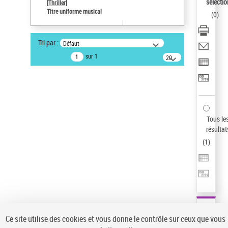
sélectio
[Thriller]
Pays
Titre uniforme musical
(
0
)
ne s'applique pas
Sauvegarder votre recherche
Tri par :
Défaut
AFFINER
sur 1
20
résultats/page
Type de notice d'autorité
Œuvre
(1)
Titre uniforme musical
(1)
Statut de la notice d’autorité
Tous le
résultat
Pays
(
1
)
Auteur d’œuvre
Ce site utilise des cookies et vous donne le contrôle sur ceux que vous