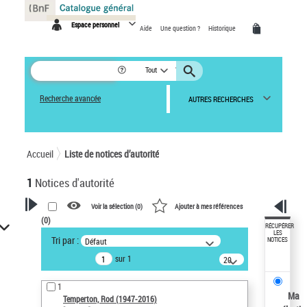
Panneau de gestion des cookies
Espace personnel
Aide
Une question ?
Historique
Tout
Recherche avancée
AUTRES RECHERCHES
Accueil
Liste de notices d’autorité
1
Notices d'autorité
Voir la sélection (
0
)
Ajouter à mes références
(
0
)
VOTRE RECHERCHE
RÉCUPÉRER
LES
Tri par :
Défaut
NOTICES
Recherche avancée dans les
sur 1
notices d’autorité
20
résultats/page
Œuvres liées à l'auteur :
1
Temperton, Rod (1947-2016)
Ma
Temperton, Rod (1947-2016)