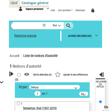
Panneau de gestion des cookies
Espace personnel
Aide
Une question ?
Historique
Tout
Recherche avancée
AUTRES RECHERCHES
Accueil
Liste de notices d’autorité
1
Notices d'autorité
Voir la sélection (
0
)
Ajouter à mes références
(
0
)
VOTRE RECHERCHE
RÉCUPÉRER
LES
Tri par :
Défaut
NOTICES
Recherche avancée dans les
sur 1
notices d’autorité
20
résultats/page
Œuvres liées à l'auteur :
1
Temperton, Rod (1947-2016)
Ma
Temperton, Rod (1947-2016)