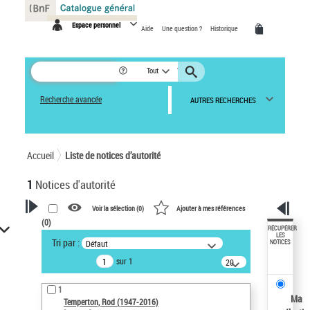
Panneau de gestion des cookies
Espace personnel
Aide
Une question ?
Historique
Tout
Recherche avancée
AUTRES RECHERCHES
Accueil
Liste de notices d’autorité
1
Notices d'autorité
Voir la sélection (
0
)
Ajouter à mes références
(
0
)
VOTRE RECHERCHE
RÉCUPÉRER
LES
Tri par :
Défaut
NOTICES
Recherche avancée dans les
sur 1
notices d’autorité
20
résultats/page
Œuvres liées à l'auteur :
1
Temperton, Rod (1947-2016)
Ma
Temperton, Rod (1947-2016)