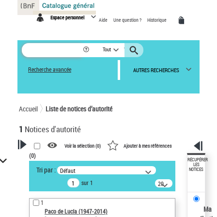
Panneau de gestion des cookies
Espace personnel
Aide
Une question ?
Historique
Tout
Recherche avancée
AUTRES RECHERCHES
Accueil
Liste de notices d’autorité
1
Notices d'autorité
Voir la sélection (
0
)
Ajouter à mes références
(
0
)
VOTRE RECHERCHE
RÉCUPÉRER
LES
Tri par :
Défaut
NOTICES
Recherche avancée dans les
sur 1
notices d’autorité
20
résultats/page
Œuvres liées à l'auteur :
1
Paco de Lucía (1947-2014)
Ma
Paco de Lucía (1947-2014)