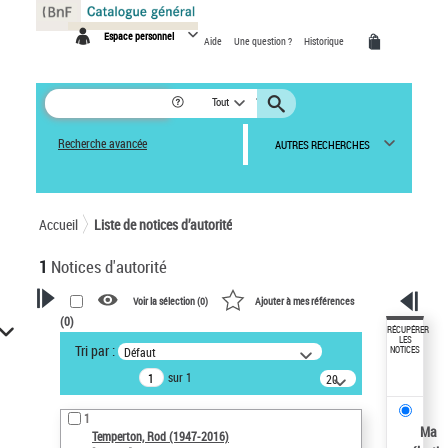
Panneau de gestion des cookies
Espace personnel
Aide
Une question ?
Historique
Tout
Recherche avancée
AUTRES RECHERCHES
Accueil
Liste de notices d’autorité
1
Notices d'autorité
Voir la sélection (
0
)
Ajouter à mes références
(
0
)
VOTRE RECHERCHE
RÉCUPÉRER
LES
Tri par :
Défaut
NOTICES
Recherche avancée dans les
sur 1
notices d’autorité
20
résultats/page
Œuvres liées à l'auteur :
1
Temperton, Rod (1947-2016)
Ma
Temperton, Rod (1947-2016)