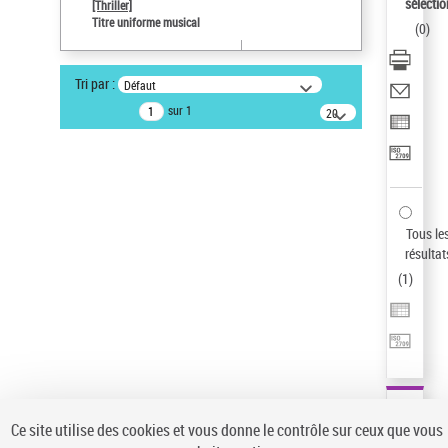
Sauvegarder votre recherche
sélectio
[Thriller]
Titre uniforme musical
(
0
)
AFFINER
Type de notice d'autorité
Tri par :
Défaut
Œuvre
(1)
sur 1
20
résultats/page
Titre uniforme musical
(1)
Statut de la notice d’autorité
Pays
Auteur d’œuvre
Tous le
résultat
(
1
)
Ce site utilise des cookies et vous donne le contrôle sur ceux que vous