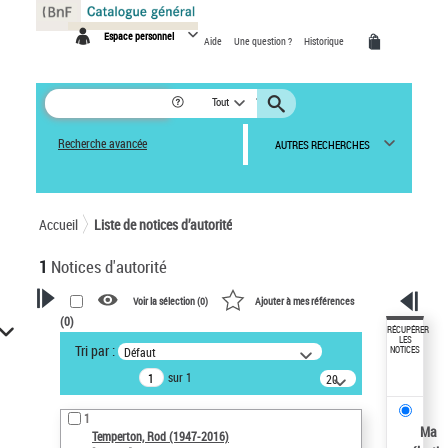
Panneau de gestion des cookies
Espace personnel
Aide
Une question ?
Historique
Tout
Recherche avancée
AUTRES RECHERCHES
Accueil
Liste de notices d’autorité
1
Notices d'autorité
Voir la sélection (
0
)
Ajouter à mes références
(
0
)
VOTRE RECHERCHE
RÉCUPÉRER
LES
Tri par :
Défaut
NOTICES
Recherche avancée dans les
sur 1
notices d’autorité
20
résultats/page
Œuvres liées à l'auteur :
1
Temperton, Rod (1947-2016)
Ma
Temperton, Rod (1947-2016)