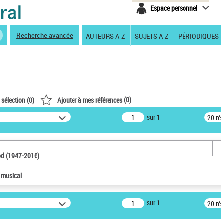
Espace personnel
Recherche avancée
AUTEURS A-Z
SUJETS A-Z
PÉRIODIQUES
(
0
)
 sélection (
0
)
Ajouter à mes références
sur 1
20 r
od (1947-2016)
e musical
sur 1
20 r