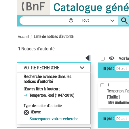
Panneau de gestion des cookies
Tout
Accueil
Liste de notices d’autorité
1
Notices d'autorité
Voir la
VOTRE RECHERCHE
Tri par :
Défaut
Recherche avancée dans les
notices d’autorité
1
Œuvres liées à l'auteur :
Temperton, R
Temperton, Rod (1947-2016)
[Thriller]
Titre uniform
Type de notice d'autorité
Œuvre
Tri par :
Défaut
Sauvegarder votre recherche