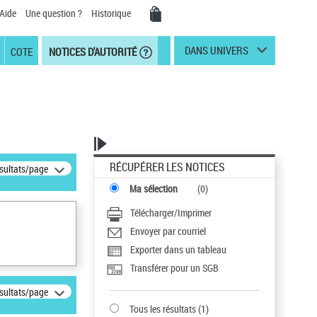
Aide
Une question ?
Historique
DANS UNIVERS
COTE
NOTICES D'AUTORITÉ
RÉCUPÉRER LES NOTICES
ésultats/page
Ma sélection
(
0
)
Télécharger/Imprimer
Envoyer par courriel
Exporter dans un tableau
Transférer pour un SGB
ésultats/page
Tous les résultats
(
1
)