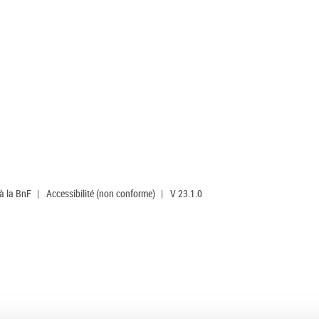
 à la BnF
|
Accessibilité (non conforme)
|
V 23.1.0