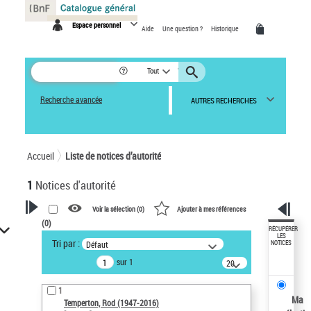
Panneau de gestion des cookies
Espace personnel
Aide
Une question ?
Historique
Tout
Recherche avancée
AUTRES RECHERCHES
Accueil
Liste de notices d’autorité
1
Notices d'autorité
Voir la sélection (
0
)
Ajouter à mes références
(
0
)
VOTRE RECHERCHE
RÉCUPÉRER
LES
Tri par :
Défaut
NOTICES
Recherche avancée dans les
sur 1
notices d’autorité
20
résultats/page
Œuvres liées à l'auteur :
1
Temperton, Rod (1947-2016)
Ma
Temperton, Rod (1947-2016)