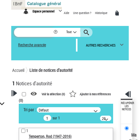
Panneau de gestion des cookies
Espace personnel
Aide
Une question ?
Historique
Tout
Recherche avancée
AUTRES RECHERCHES
Accueil
Liste de notices d’autorité
1
Notices d'autorité
Voir la sélection (
0
)
Ajouter à mes références
(
0
)
VOTRE RECHERCHE
RÉCUPÉRER
LES
Tri par :
Défaut
NOTICES
Recherche avancée dans les
sur 1
notices d’autorité
20
résultats/page
Œuvres liées à l'auteur :
1
Temperton, Rod (1947-2016)
Ma
Temperton, Rod (1947-2016)