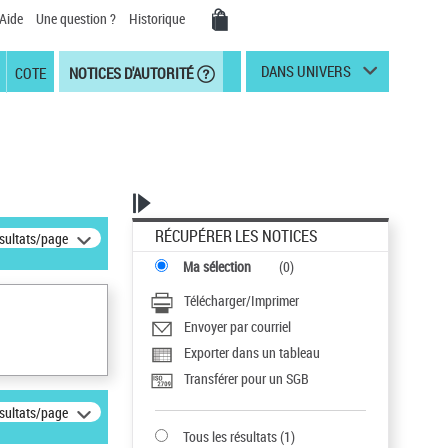
Aide
Une question ?
Historique
DANS UNIVERS
COTE
NOTICES D'AUTORITÉ
RÉCUPÉRER LES NOTICES
ésultats/page
Ma sélection
(
0
)
Télécharger/Imprimer
Envoyer par courriel
Exporter dans un tableau
Transférer pour un SGB
ésultats/page
Tous les résultats
(
1
)