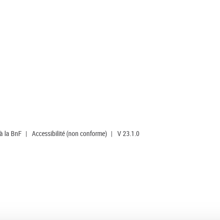
 à la BnF
|
Accessibilité (non conforme)
|
V 23.1.0