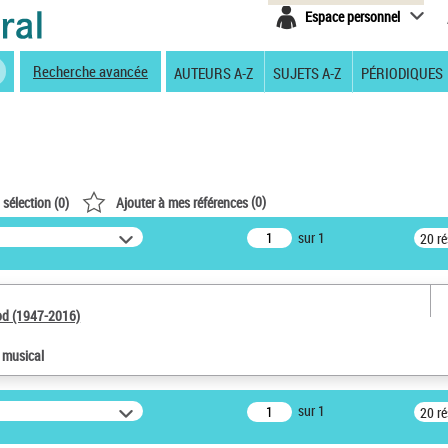
Espace personnel
Recherche avancée
AUTEURS A-Z
SUJETS A-Z
PÉRIODIQUES
(
0
)
 sélection (
0
)
Ajouter à mes références
sur 1
20 r
od (1947-2016)
e musical
sur 1
20 r