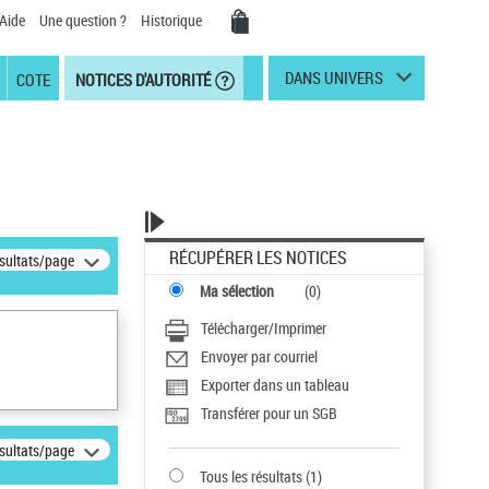
Aide
Une question ?
Historique
DANS UNIVERS
COTE
NOTICES D'AUTORITÉ
RÉCUPÉRER LES NOTICES
ésultats/page
Ma sélection
(
0
)
Télécharger/Imprimer
Envoyer par courriel
Exporter dans un tableau
Transférer pour un SGB
ésultats/page
Tous les résultats
(
1
)