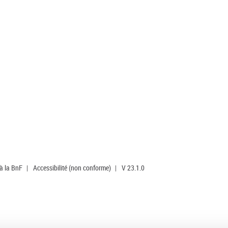
 à la BnF
|
Accessibilité (non conforme)
|
V 23.1.0