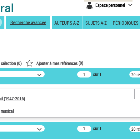
Espace personnel
Recherche avancée
AUTEURS A-Z
SUJETS A-Z
PÉRIODIQUES
(
0
)
 sélection (
0
)
Ajouter à mes références
sur 1
20 r
od (1947-2016)
e musical
sur 1
20 r