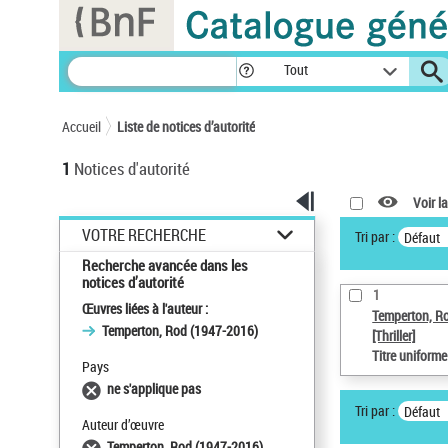
Panneau de gestion des cookies
Tout
Accueil
Liste de notices d’autorité
1
Notices d'autorité
Voir la
VOTRE RECHERCHE
Tri par :
Défaut
Recherche avancée dans les
notices d’autorité
1
Œuvres liées à l'auteur :
Temperton, R
Temperton, Rod (1947-2016)
[Thriller]
Titre uniform
Pays
ne s'applique pas
Tri par :
Défaut
Auteur d’œuvre
Temperton, Rod (1947-2016)