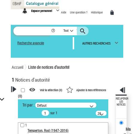
Panneau de gestion des cookies
Espace personnel
Aide
Une question ?
Historique
Tout
Recherche avancée
AUTRES RECHERCHES
Accueil
Liste de notices d’autorité
1
Notices d'autorité
Voir la sélection (
0
)
Ajouter à mes références
(
0
)
VOTRE RECHERCHE
RÉCUPÉRER
LES
Tri par :
Défaut
NOTICES
Recherche avancée dans les
sur 1
notices d’autorité
20
résultats/page
Œuvres liées à l'auteur :
1
Temperton, Rod (1947-2016)
Ma
Temperton, Rod (1947-2016)