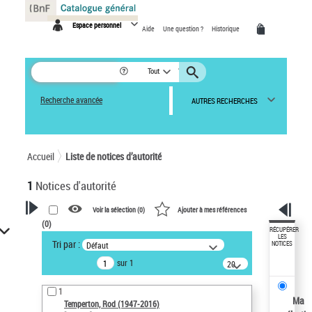
Panneau de gestion des cookies
Espace personnel
Aide
Une question ?
Historique
Tout
Recherche avancée
AUTRES RECHERCHES
Accueil
Liste de notices d’autorité
1
Notices d'autorité
Voir la sélection (
0
)
Ajouter à mes références
(
0
)
VOTRE RECHERCHE
RÉCUPÉRER
LES
Tri par :
Défaut
NOTICES
Recherche avancée dans les
sur 1
notices d’autorité
20
résultats/page
Œuvres liées à l'auteur :
1
Temperton, Rod (1947-2016)
Ma
Temperton, Rod (1947-2016)