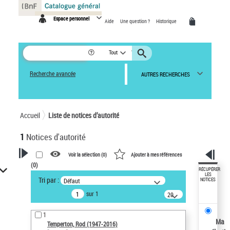
Panneau de gestion des cookies
Espace personnel
Aide
Une question ?
Historique
Tout
Recherche avancée
AUTRES RECHERCHES
Accueil
Liste de notices d’autorité
1
Notices d'autorité
Voir la sélection (
0
)
Ajouter à mes références
(
0
)
VOTRE RECHERCHE
RÉCUPÉRER
LES
Tri par :
Défaut
NOTICES
Recherche avancée dans les
sur 1
notices d’autorité
20
résultats/page
Œuvres liées à l'auteur :
1
Temperton, Rod (1947-2016)
Ma
Temperton, Rod (1947-2016)