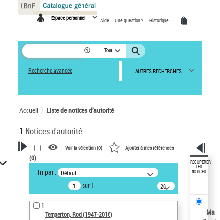
Panneau de gestion des cookies
Espace personnel
Aide
Une question ?
Historique
Tout
Recherche avancée
AUTRES RECHERCHES
Accueil
Liste de notices d’autorité
1
Notices d'autorité
Voir la sélection (
0
)
Ajouter à mes références
(
0
)
VOTRE RECHERCHE
RÉCUPÉRER
LES
Tri par :
Défaut
NOTICES
Recherche avancée dans les
sur 1
notices d’autorité
20
résultats/page
Œuvres liées à l'auteur :
1
Temperton, Rod (1947-2016)
Ma
Temperton, Rod (1947-2016)