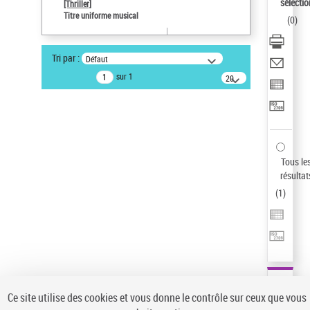
sélectio
[Thriller]
Type de notice d'autorité
Titre uniforme musical
(
0
)
Œuvre
Sauvegarder votre recherche
Tri par :
Défaut
AFFINER
sur 1
20
résultats/page
Type de notice d'autorité
Œuvre
(1)
Titre uniforme musical
(1)
Statut de la notice d’autorité
Tous le
résultat
Pays
(
1
)
Auteur d’œuvre
Ce site utilise des cookies et vous donne le contrôle sur ceux que vous