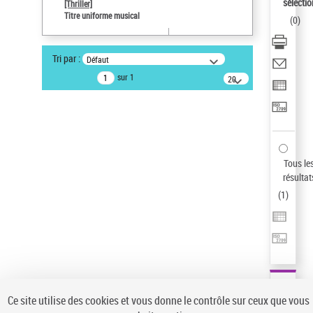
sélectio
[Thriller]
Auteur d’œuvre
Titre uniforme musical
(
0
)
Temperton, Rod (1947-2016)
Sauvegarder votre recherche
Tri par :
Défaut
AFFINER
sur 1
20
résultats/page
Type de notice d'autorité
Œuvre
(1)
Titre uniforme musical
(1)
Statut de la notice d’autorité
Tous le
résultat
Pays
(
1
)
Auteur d’œuvre
Ce site utilise des cookies et vous donne le contrôle sur ceux que vous