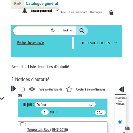
Panneau de gestion des cookies
Espace personnel
Aide
Une question ?
Historique
Tout
Recherche avancée
AUTRES RECHERCHES
Accueil
Liste de notices d’autorité
1
Notices d'autorité
Voir la sélection (
0
)
Ajouter à mes références
(
0
)
VOTRE RECHERCHE
RÉCUPÉRER
LES
Tri par :
Défaut
NOTICES
Recherche avancée dans les
sur 1
notices d’autorité
20
résultats/page
Œuvres liées à l'auteur :
1
Temperton, Rod (1947-2016)
Ma
Temperton, Rod (1947-2016)