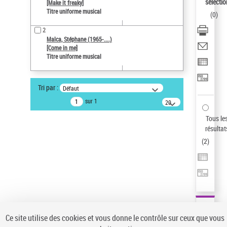
sélectio
[Make it freaky]
Type de notice d'autorité
Titre uniforme musical
(
0
)
Œuvre
Sauvegarder votre recherche
2
Malca, Stéphane (1965-....)
[Come in me]
AFFINER
Titre uniforme musical
Type de notice d'autorité
Œuvre
(2)
Tri par :
Défaut
Titre uniforme musical
(2)
sur 1
20
résultats/page
Statut de la notice d’autorité
Tous le
résultat
Pays
(
2
)
Auteur d’œuvre
Ce site utilise des cookies et vous donne le contrôle sur ceux que vous