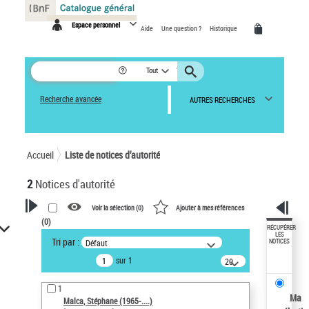
Panneau de gestion des cookies
Espace personnel
Aide
Une question ?
Historique
Tout
Recherche avancée
AUTRES RECHERCHES
Accueil
Liste de notices d’autorité
2
Notices d'autorité
Voir la sélection (
0
)
Ajouter à mes références
(
0
)
VOTRE RECHERCHE
RÉCUPÉRER
LES
Tri par :
Défaut
NOTICES
Recherche avancée dans les
sur 1
notices d’autorité
20
résultats/page
Œuvres liées à l'auteur :
1
Malca, Stéphane (1965-....)
Ma
Malca, Stéphane (1965-....)