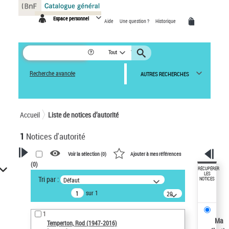
Panneau de gestion des cookies
Espace personnel
Aide
Une question ?
Historique
Tout
Recherche avancée
AUTRES RECHERCHES
Accueil
Liste de notices d’autorité
1
Notices d'autorité
Voir la sélection (
0
)
Ajouter à mes références
(
0
)
VOTRE RECHERCHE
RÉCUPÉRER
LES
Tri par :
Défaut
NOTICES
Recherche avancée dans les
sur 1
notices d’autorité
20
résultats/page
Œuvres liées à l'auteur :
1
Temperton, Rod (1947-2016)
Ma
Temperton, Rod (1947-2016)