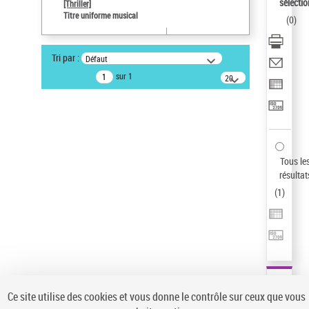
sélectio
[Thriller]
Pays
Titre uniforme musical
(
0
)
ne s'applique pas
Sauvegarder votre recherche
Tri par :
Défaut
AFFINER
sur 1
20
résultats/page
Type de notice d'autorité
Œuvre
(1)
Titre uniforme musical
(1)
Statut de la notice d’autorité
Tous le
résultat
Pays
(
1
)
Auteur d’œuvre
Ce site utilise des cookies et vous donne le contrôle sur ceux que vous