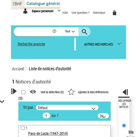
Panneau de gestion des cookies
Espace personnel
Aide
Une question ?
Historique
Tout
Recherche avancée
AUTRES RECHERCHES
Accueil
Liste de notices d’autorité
1
Notices d'autorité
Voir la sélection (
0
)
Ajouter à mes références
(
0
)
VOTRE RECHERCHE
RÉCUPÉRER
LES
Tri par :
Défaut
NOTICES
Recherche avancée dans les
sur 1
notices d’autorité
20
résultats/page
Œuvres liées à l'auteur :
1
Paco de Lucía (1947-2014)
Ma
Paco de Lucía (1947-2014)