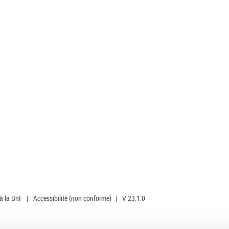
 à la BnF
|
Accessibilité (non conforme)
|
V 23.1.0