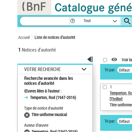
Panneau de gestion des cookies
Tout
Accueil
Liste de notices d’autorité
1
Notices d'autorité
Voir la
VOTRE RECHERCHE
Tri par :
Défaut
Recherche avancée dans les
notices d’autorité
1
Œuvres liées à l'auteur :
Temperton, R
Temperton, Rod (1947-2016)
[Thriller]
Titre uniform
Type de notice d'autorité
Titre uniforme musical
Tri par :
Défaut
Auteur d’œuvre
Temperton, Rod (1947-2016)