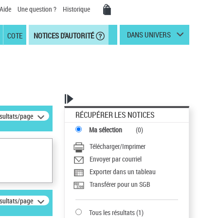
Aide
Une question ?
Historique
DANS UNIVERS
COTE
NOTICES D'AUTORITÉ
RÉCUPÉRER LES NOTICES
ésultats/page
Ma sélection
(
0
)
Télécharger/Imprimer
Envoyer par courriel
Exporter dans un tableau
Transférer pour un SGB
ésultats/page
Tous les résultats
(
1
)