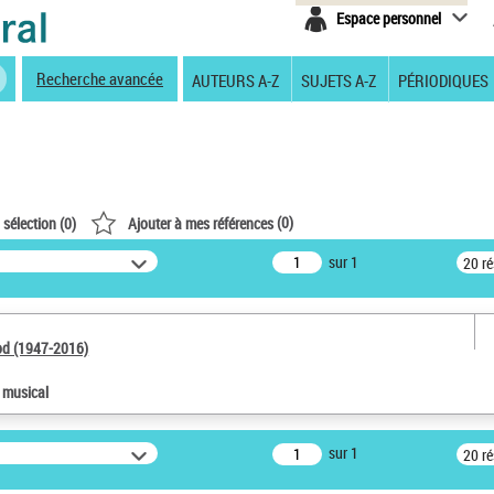
Espace personnel
Recherche avancée
AUTEURS A-Z
SUJETS A-Z
PÉRIODIQUES
(
0
)
 sélection (
0
)
Ajouter à mes références
sur 1
20 r
od (1947-2016)
e musical
sur 1
20 r