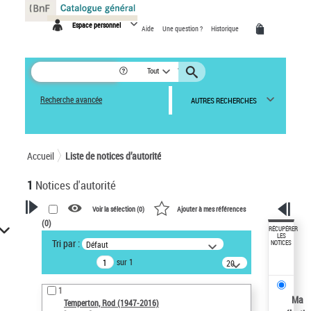
Panneau de gestion des cookies
Espace personnel
Aide
Une question ?
Historique
Tout
Recherche avancée
AUTRES RECHERCHES
Accueil
Liste de notices d’autorité
1
Notices d'autorité
Voir la sélection (
0
)
Ajouter à mes références
(
0
)
VOTRE RECHERCHE
RÉCUPÉRER
LES
Tri par :
Défaut
NOTICES
Recherche avancée dans les
sur 1
notices d’autorité
20
résultats/page
Œuvres liées à l'auteur :
1
Temperton, Rod (1947-2016)
Ma
Temperton, Rod (1947-2016)