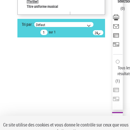
sélectio
[Thriller]
Auteur d’œuvre
Titre uniforme musical
(
0
)
Temperton, Rod (1947-2016)
Sauvegarder votre recherche
Tri par :
Défaut
AFFINER
sur 1
20
résultats/page
Type de notice d'autorité
Œuvre
(1)
Titre uniforme musical
(1)
Statut de la notice d’autorité
Tous le
résultat
Pays
(
1
)
Auteur d’œuvre
Ce site utilise des cookies et vous donne le contrôle sur ceux que vous