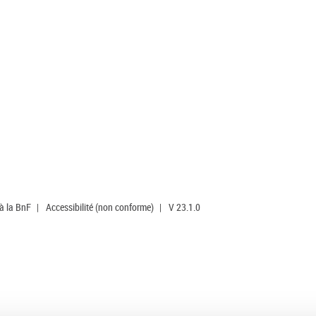
 à la BnF
|
Accessibilité (non conforme)
|
V 23.1.0