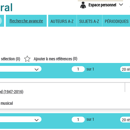
Espace personnel
Recherche avancée
AUTEURS A-Z
SUJETS A-Z
PÉRIODIQUES
(
0
)
 sélection (
0
)
Ajouter à mes références
sur 1
20 r
od (1947-2016)
e musical
sur 1
20 r