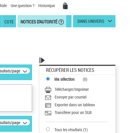
Aide
Une question ?
Historique
DANS UNIVERS
COTE
NOTICES D'AUTORITÉ
RÉCUPÉRER LES NOTICES
ésultats/page
Ma sélection
(
0
)
Télécharger/Imprimer
Envoyer par courriel
Exporter dans un tableau
Transférer pour un SGB
ésultats/page
Tous les résultats
(
1
)