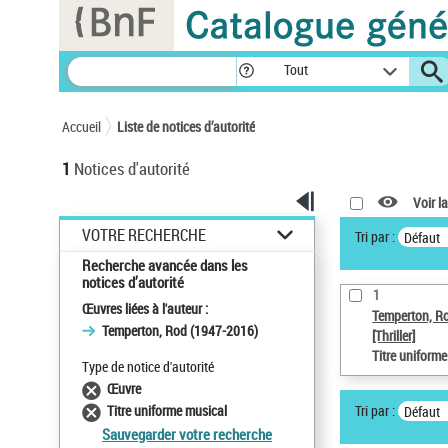
Panneau de gestion des cookies
Tout
Accueil
Liste de notices d’autorité
1
Notices d'autorité
Voir la
VOTRE RECHERCHE
Tri par :
Défaut
Recherche avancée dans les
notices d’autorité
1
Œuvres liées à l'auteur :
Temperton, R
Temperton, Rod (1947-2016)
[Thriller]
Titre uniform
Type de notice d'autorité
Œuvre
Tri par :
Titre uniforme musical
Défaut
Sauvegarder votre recherche