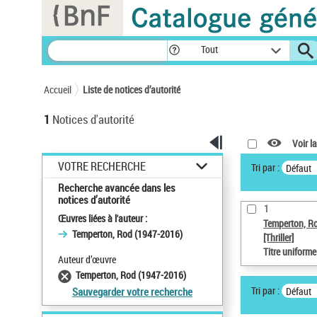
Panneau de gestion des cookies
Tout
Accueil
Liste de notices d’autorité
1
Notices d'autorité
Voir la
VOTRE RECHERCHE
Tri par :
Défaut
Recherche avancée dans les
notices d’autorité
1
Œuvres liées à l'auteur :
Temperton, R
Temperton, Rod (1947-2016)
[Thriller]
Titre uniform
Auteur d’œuvre
Temperton, Rod (1947-2016)
Tri par :
Défaut
Sauvegarder votre recherche