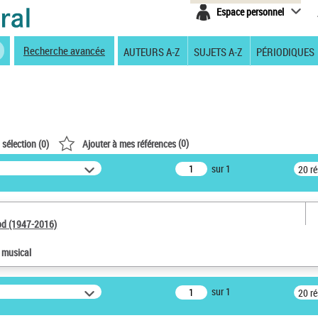
Espace personnel
Recherche avancée
AUTEURS A-Z
SUJETS A-Z
PÉRIODIQUES
(
0
)
 sélection (
0
)
Ajouter à mes références
sur 1
20 r
od (1947-2016)
e musical
sur 1
20 r