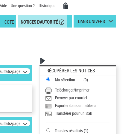
Aide
Une question ?
Historique
DANS UNIVERS
COTE
NOTICES D'AUTORITÉ
RÉCUPÉRER LES NOTICES
ésultats/page
Ma sélection
(
0
)
Télécharger/Imprimer
Envoyer par courriel
Exporter dans un tableau
Transférer pour un SGB
ésultats/page
Tous les résultats
(
1
)