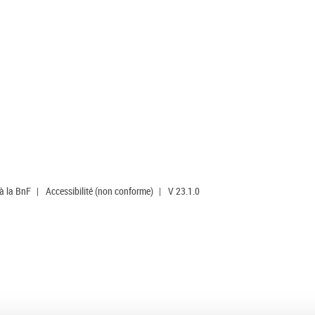
 à la BnF
|
Accessibilité (non conforme)
|
V 23.1.0