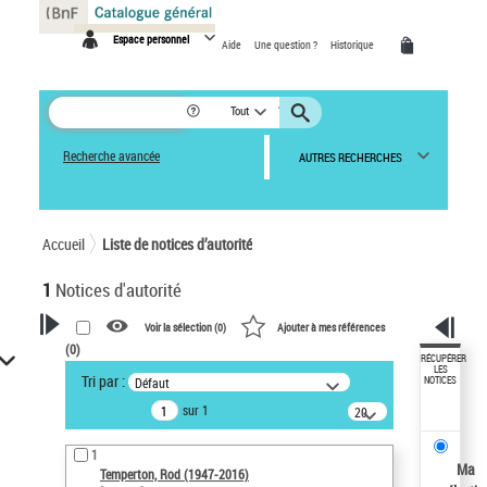
Panneau de gestion des cookies
Espace personnel
Aide
Une question ?
Historique
Tout
Recherche avancée
AUTRES RECHERCHES
Accueil
Liste de notices d’autorité
1
Notices d'autorité
Voir la sélection (
0
)
Ajouter à mes références
(
0
)
VOTRE RECHERCHE
RÉCUPÉRER
LES
Tri par :
Défaut
NOTICES
Recherche avancée dans les
sur 1
notices d’autorité
20
résultats/page
Œuvres liées à l'auteur :
1
Temperton, Rod (1947-2016)
Ma
Temperton, Rod (1947-2016)