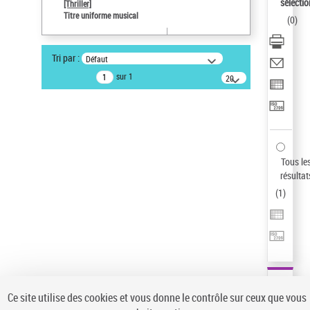
sélectio
[Thriller]
Type de notice d'autorité
Titre uniforme musical
(
0
)
Œuvre
Sauvegarder votre recherche
Tri par :
Défaut
AFFINER
sur 1
20
résultats/page
Type de notice d'autorité
Œuvre
(1)
Titre uniforme musical
(1)
Statut de la notice d’autorité
Tous le
résultat
Pays
(
1
)
Auteur d’œuvre
Ce site utilise des cookies et vous donne le contrôle sur ceux que vous