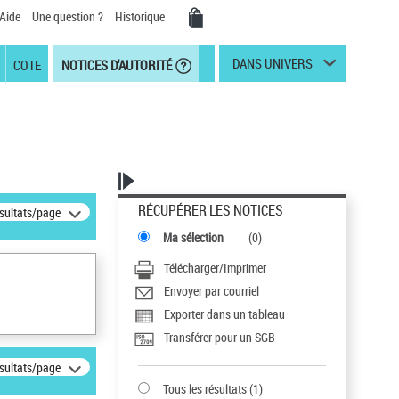
Aide
Une question ?
Historique
DANS UNIVERS
COTE
NOTICES D'AUTORITÉ
RÉCUPÉRER LES NOTICES
ésultats/page
Ma sélection
(
0
)
Télécharger/Imprimer
Envoyer par courriel
Exporter dans un tableau
Transférer pour un SGB
ésultats/page
Tous les résultats
(
1
)