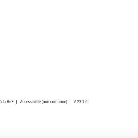
 à la BnF
|
Accessibilité (non conforme)
|
V 23.1.0