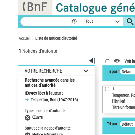
Panneau de gestion des cookies
Tout
Accueil
Liste de notices d’autorité
1
Notices d'autorité
Voir la
VOTRE RECHERCHE
Tri par :
Défaut
Recherche avancée dans les
notices d’autorité
1
Œuvres liées à l'auteur :
Temperton, R
Temperton, Rod (1947-2016)
[Thriller]
Titre uniform
Type de notice d'autorité
Œuvre
Tri par :
Défaut
Statut de la notice d’autorité
Notice élémentaire