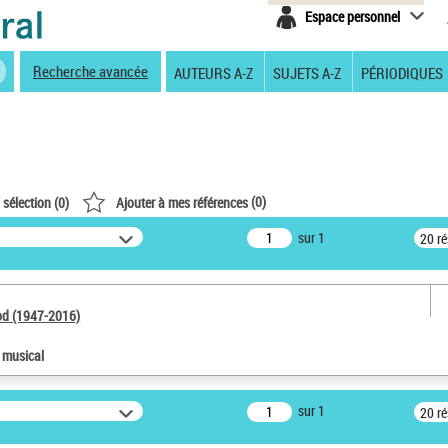
Espace personnel
Recherche avancée
AUTEURS A-Z
SUJETS A-Z
PÉRIODIQUES
(
0
)
 sélection (
0
)
Ajouter à mes références
sur 1
20 r
od (1947-2016)
e musical
sur 1
20 r