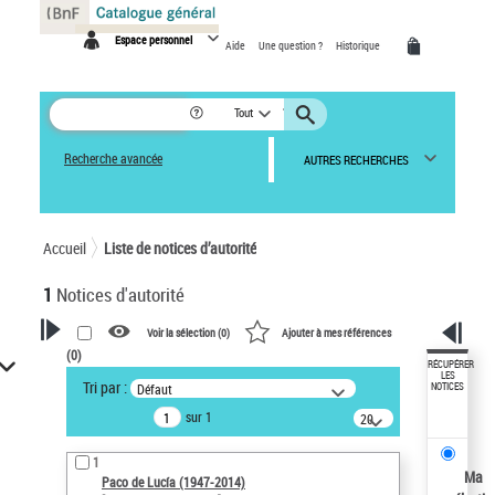
Panneau de gestion des cookies
Espace personnel
Aide
Une question ?
Historique
Tout
Recherche avancée
AUTRES RECHERCHES
Accueil
Liste de notices d’autorité
1
Notices d'autorité
Voir la sélection (
0
)
Ajouter à mes références
(
0
)
VOTRE RECHERCHE
RÉCUPÉRER
LES
Tri par :
Défaut
NOTICES
Recherche avancée dans les
sur 1
notices d’autorité
20
résultats/page
Œuvres liées à l'auteur :
1
Paco de Lucía (1947-2014)
Ma
Paco de Lucía (1947-2014)