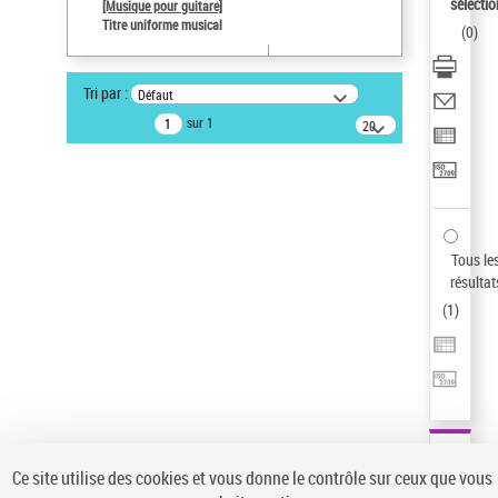
sélectio
[Musique pour guitare]
Type de notice d'autorité
Titre uniforme musical
(
0
)
Œuvre
Statut de la notice d’autorité
Tri par :
Défaut
Notice élémentaire
sur 1
20
Sauvegarder votre recherche
résultats/page
AFFINER
Type de notice d'autorité
Œuvre
(1)
Tous le
Titre uniforme musical
(1)
résultat
(
1
)
Statut de la notice d’autorité
Pays
Auteur d’œuvre
Ce site utilise des cookies et vous donne le contrôle sur ceux que vous