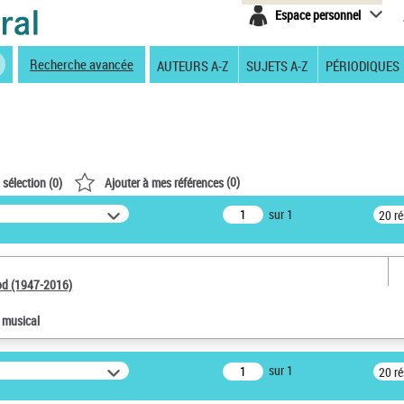
Espace personnel
Recherche avancée
AUTEURS A-Z
SUJETS A-Z
PÉRIODIQUES
(
0
)
 sélection (
0
)
Ajouter à mes références
sur 1
20 r
od (1947-2016)
e musical
sur 1
20 r