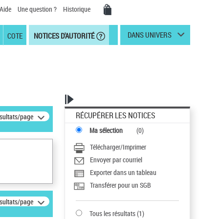
Aide
Une question ?
Historique
DANS UNIVERS
COTE
NOTICES D'AUTORITÉ
RÉCUPÉRER LES NOTICES
ésultats/page
Ma sélection
(
0
)
Télécharger/Imprimer
Envoyer par courriel
Exporter dans un tableau
Transférer pour un SGB
ésultats/page
Tous les résultats
(
1
)