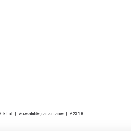
 à la BnF
|
Accessibilité (non conforme)
|
V 23.1.0