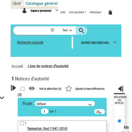
Panneau de gestion des cookies
Espace personnel
Aide
Une question ?
Historique
Tout
Recherche avancée
AUTRES RECHERCHES
Accueil
Liste de notices d’autorité
1
Notices d'autorité
Voir la sélection (
0
)
Ajouter à mes références
(
0
)
VOTRE RECHERCHE
RÉCUPÉRER
LES
Tri par :
Défaut
NOTICES
Recherche avancée dans les
sur 1
notices d’autorité
20
résultats/page
Œuvres liées à l'auteur :
1
Temperton, Rod (1947-2016)
Ma
Temperton, Rod (1947-2016)