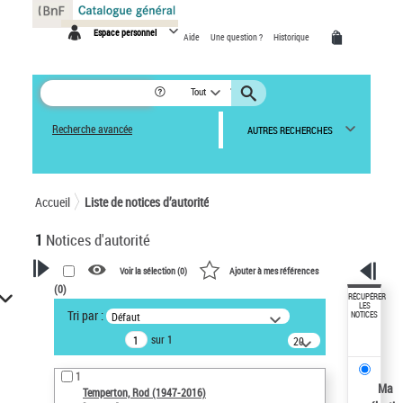
Panneau de gestion des cookies
Espace personnel
Aide
Une question ?
Historique
Tout
Recherche avancée
AUTRES RECHERCHES
Accueil
Liste de notices d’autorité
1
Notices d'autorité
Voir la sélection (
0
)
Ajouter à mes références
(
0
)
VOTRE RECHERCHE
RÉCUPÉRER
LES
Tri par :
Défaut
NOTICES
Recherche avancée dans les
sur 1
notices d’autorité
20
résultats/page
Œuvres liées à l'auteur :
1
Temperton, Rod (1947-2016)
Ma
Temperton, Rod (1947-2016)