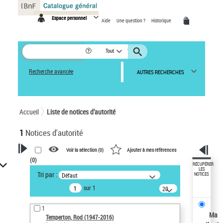
Panneau de gestion des cookies
Espace personnel
Aide
Une question ?
Historique
Tout
Recherche avancée
AUTRES RECHERCHES
Accueil
Liste de notices d’autorité
1
Notices d'autorité
Voir la sélection (
0
)
Ajouter à mes références
(
0
)
VOTRE RECHERCHE
RÉCUPÉRER
LES
Tri par :
Défaut
NOTICES
Recherche avancée dans les
sur 1
notices d’autorité
20
résultats/page
Œuvres liées à l'auteur :
1
Temperton, Rod (1947-2016)
Ma
Temperton, Rod (1947-2016)