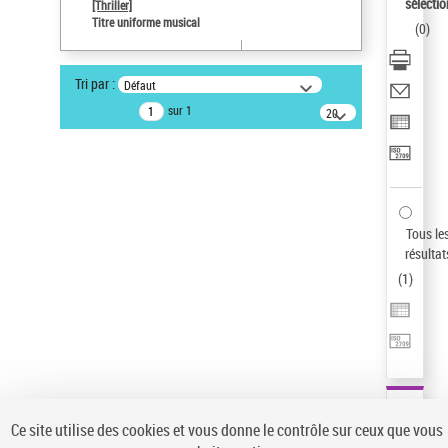
sélectio
[Thriller]
Pays
Titre uniforme musical
(
0
)
ne s'applique pas
Statut de la notice d’autorité
Tri par :
Défaut
Notice élémentaire
sur 1
20
résultats/page
Type de notice d'autorité
Titre uniforme musical
Sauvegarder votre recherche
AFFINER
Tous le
Type de notice d'autorité
résultat
(
1
)
Œuvre
(1)
Titre uniforme musical
(1)
Statut de la notice d’autorité
Pays
Auteur d’œuvre
Ce site utilise des cookies et vous donne le contrôle sur ceux que vous