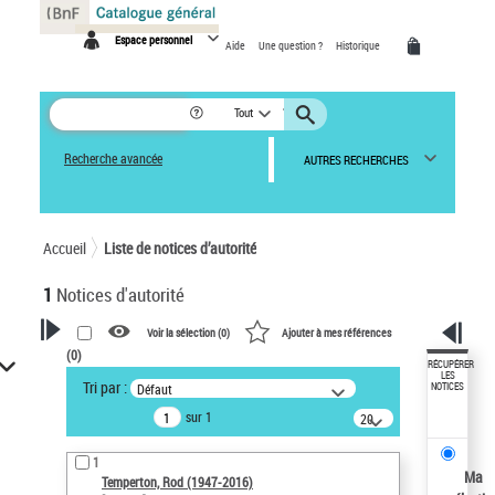
Panneau de gestion des cookies
Espace personnel
Aide
Une question ?
Historique
Tout
Recherche avancée
AUTRES RECHERCHES
Accueil
Liste de notices d’autorité
1
Notices d'autorité
Voir la sélection (
0
)
Ajouter à mes références
(
0
)
VOTRE RECHERCHE
RÉCUPÉRER
LES
Tri par :
Défaut
NOTICES
Recherche avancée dans les
sur 1
notices d’autorité
20
résultats/page
Œuvres liées à l'auteur :
1
Temperton, Rod (1947-2016)
Ma
Temperton, Rod (1947-2016)