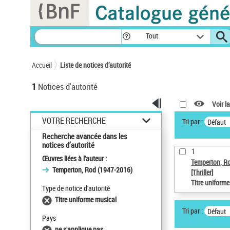
Panneau de gestion des cookies
Tout
Accueil
Liste de notices d’autorité
1
Notices d'autorité
Voir la
VOTRE RECHERCHE
Tri par :
Défaut
Recherche avancée dans les
notices d’autorité
1
Œuvres liées à l'auteur :
Temperton, R
Temperton, Rod (1947-2016)
[Thriller]
Titre uniform
Type de notice d'autorité
Titre uniforme musical
Tri par :
Défaut
Pays
ne s'applique pas