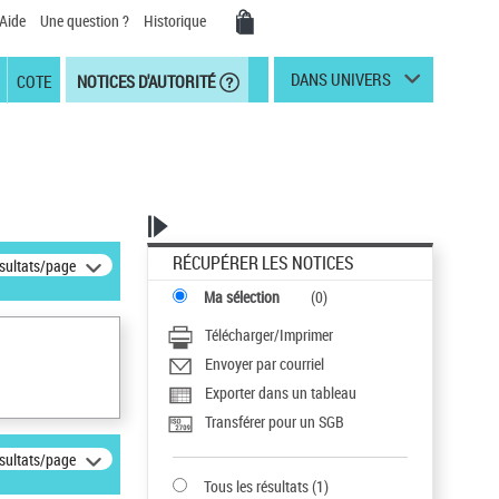
Aide
Une question ?
Historique
DANS UNIVERS
COTE
NOTICES D'AUTORITÉ
RÉCUPÉRER LES NOTICES
ésultats/page
Ma sélection
(
0
)
Télécharger/Imprimer
Envoyer par courriel
Exporter dans un tableau
Transférer pour un SGB
ésultats/page
Tous les résultats
(
1
)