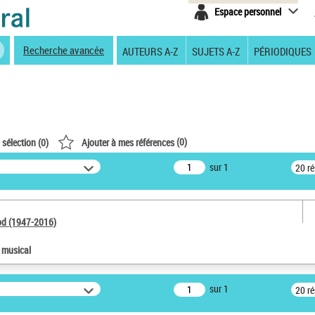
Espace personnel
Recherche avancée
AUTEURS A-Z
SUJETS A-Z
PÉRIODIQUES
(
0
)
 sélection (
0
)
Ajouter à mes références
sur 1
20 r
od (1947-2016)
e musical
sur 1
20 r