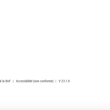
 à la BnF
|
Accessibilité (non conforme)
|
V 23.1.0