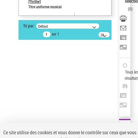
sélectio
[Thriller]
Type de notice d'autorité
Titre uniforme musical
(
0
)
Œuvre
Sauvegarder votre recherche
Tri par :
Défaut
AFFINER
sur 1
20
résultats/page
Type de notice d'autorité
Œuvre
(1)
Titre uniforme musical
(1)
Statut de la notice d’autorité
Tous le
résultat
Pays
(
1
)
Auteur d’œuvre
Ce site utilise des cookies et vous donne le contrôle sur ceux que vous