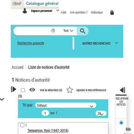
Panneau de gestion des cookies
Espace personnel
Aide
Une question ?
Historique
Tout
Recherche avancée
AUTRES RECHERCHES
Accueil
Liste de notices d’autorité
1
Notices d'autorité
Voir la sélection (
0
)
Ajouter à mes références
(
0
)
VOTRE RECHERCHE
RÉCUPÉRER
LES
Tri par :
Défaut
NOTICES
Recherche avancée dans les
sur 1
notices d’autorité
20
résultats/page
Œuvres liées à l'auteur :
1
Temperton, Rod (1947-2016)
Ma
Temperton, Rod (1947-2016)