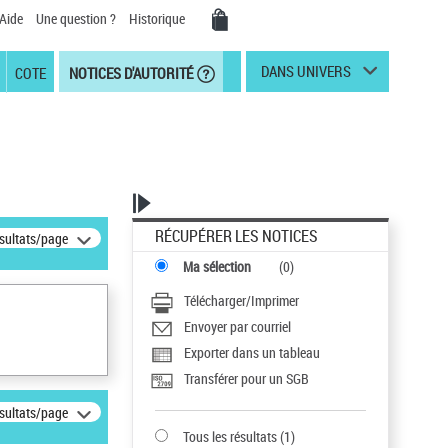
Aide
Une question ?
Historique
DANS UNIVERS
COTE
NOTICES D'AUTORITÉ
RÉCUPÉRER LES NOTICES
ésultats/page
Ma sélection
(
0
)
Télécharger/Imprimer
Envoyer par courriel
Exporter dans un tableau
Transférer pour un SGB
ésultats/page
Tous les résultats
(
1
)