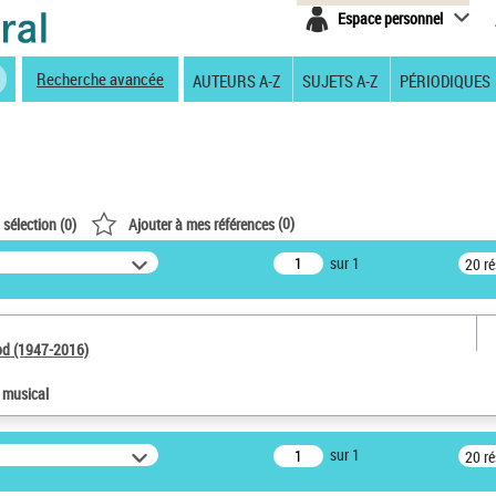
Espace personnel
Recherche avancée
AUTEURS A-Z
SUJETS A-Z
PÉRIODIQUES
(
0
)
 sélection (
0
)
Ajouter à mes références
sur 1
20 r
od (1947-2016)
e musical
sur 1
20 r