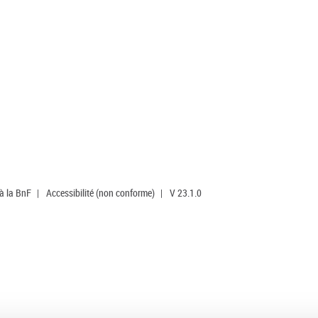
 à la BnF
|
Accessibilité (non conforme)
|
V 23.1.0