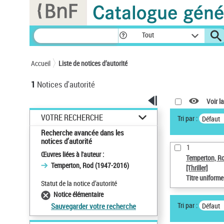
Panneau de gestion des cookies
Tout
Accueil
Liste de notices d’autorité
1
Notices d'autorité
Voir la
VOTRE RECHERCHE
Tri par :
Défaut
Recherche avancée dans les
notices d’autorité
1
Œuvres liées à l'auteur :
Temperton, R
Temperton, Rod (1947-2016)
[Thriller]
Titre uniform
Statut de la notice d’autorité
Notice élémentaire
Tri par :
Défaut
Sauvegarder votre recherche