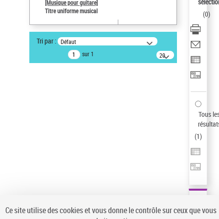
sélectio
[Musique pour guitare]
Pays
Titre uniforme musical
(
0
)
ne s'applique pas
Statut de la notice d’autorité
Tri par :
Défaut
Notice élémentaire
sur 1
20
Sauvegarder votre recherche
résultats/page
AFFINER
Type de notice d'autorité
Œuvre
(1)
Tous le
Titre uniforme musical
(1)
résultat
(
1
)
Statut de la notice d’autorité
Pays
Auteur d’œuvre
Ce site utilise des cookies et vous donne le contrôle sur ceux que vous