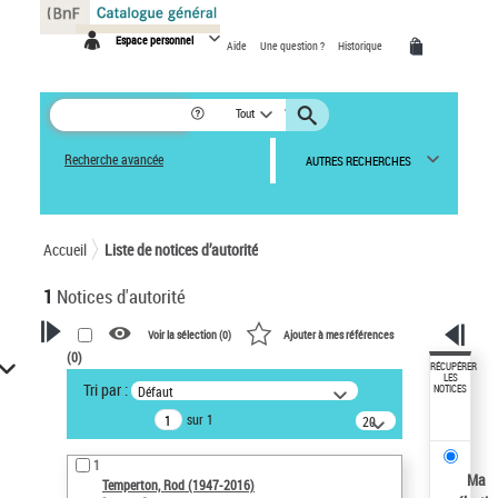
Panneau de gestion des cookies
Espace personnel
Aide
Une question ?
Historique
Tout
Recherche avancée
AUTRES RECHERCHES
Accueil
Liste de notices d’autorité
1
Notices d'autorité
Voir la sélection (
0
)
Ajouter à mes références
(
0
)
VOTRE RECHERCHE
RÉCUPÉRER
LES
Tri par :
Défaut
NOTICES
Recherche avancée dans les
sur 1
notices d’autorité
20
résultats/page
Œuvres liées à l'auteur :
1
Temperton, Rod (1947-2016)
Ma
Temperton, Rod (1947-2016)