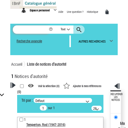
Panneau de gestion des cookies
Espace personnel
Aide
Une question ?
Historique
Tout
Recherche avancée
AUTRES RECHERCHES
Accueil
Liste de notices d’autorité
1
Notices d'autorité
Voir la sélection (
0
)
Ajouter à mes références
(
0
)
VOTRE RECHERCHE
RÉCUPÉRER
LES
Tri par :
Défaut
NOTICES
Recherche avancée dans les
sur 1
notices d’autorité
20
résultats/page
Œuvres liées à l'auteur :
1
Temperton, Rod (1947-2016)
Ma
Temperton, Rod (1947-2016)