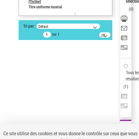
sélectio
[Thriller]
Pays
Titre uniforme musical
(
0
)
ne s'applique pas
Auteur d’œuvre
Tri par :
Défaut
Temperton, Rod (1947-2016)
sur 1
20
résultats/page
Type de notice d'autorité
Œuvre
Sauvegarder votre recherche
AFFINER
Tous le
Type de notice d'autorité
résultat
(
1
)
Œuvre
(1)
Titre uniforme musical
(1)
Statut de la notice d’autorité
Pays
Auteur d’œuvre
Ce site utilise des cookies et vous donne le contrôle sur ceux que vous