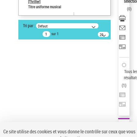
Sauvegarder votre recherche
sélectio
[Thriller]
Titre uniforme musical
(
0
)
AFFINER
Type de notice d'autorité
Tri par :
Défaut
Œuvre
(1)
sur 1
20
résultats/page
Titre uniforme musical
(1)
Statut de la notice d’autorité
Pays
Auteur d’œuvre
Tous le
résultat
(
1
)
Ce site utilise des cookies et vous donne le contrôle sur ceux que vous