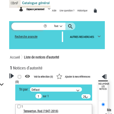
Panneau de gestion des cookies
Espace personnel
Aide
Une question ?
Historique
Tout
Recherche avancée
AUTRES RECHERCHES
Accueil
Liste de notices d’autorité
1
Notices d'autorité
Voir la sélection (
0
)
Ajouter à mes références
(
0
)
VOTRE RECHERCHE
RÉCUPÉRER
LES
Tri par :
Défaut
NOTICES
Recherche avancée dans les
sur 1
notices d’autorité
20
résultats/page
Œuvres liées à l'auteur :
1
Temperton, Rod (1947-2016)
Ma
Temperton, Rod (1947-2016)