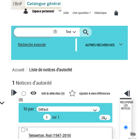
Panneau de gestion des cookies
Espace personnel
Aide
Une question ?
Historique
Tout
Recherche avancée
AUTRES RECHERCHES
Accueil
Liste de notices d’autorité
1
Notices d'autorité
Voir la sélection (
0
)
Ajouter à mes références
(
0
)
VOTRE RECHERCHE
RÉCUPÉRER
LES
Tri par :
Défaut
NOTICES
Recherche avancée dans les
sur 1
notices d’autorité
20
résultats/page
Œuvres liées à l'auteur :
1
Temperton, Rod (1947-2016)
Ma
Temperton, Rod (1947-2016)