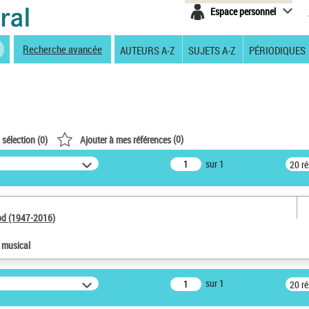
Espace personnel
Recherche avancée
AUTEURS A-Z
SUJETS A-Z
PÉRIODIQUES
(
0
)
 sélection (
0
)
Ajouter à mes références
sur 1
20 r
od (1947-2016)
e musical
sur 1
20 r