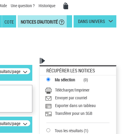
Aide
Une question ?
Historique
DANS UNIVERS
COTE
NOTICES D'AUTORITÉ
RÉCUPÉRER LES NOTICES
ésultats/page
Ma sélection
(
0
)
Télécharger/Imprimer
Envoyer par courriel
Exporter dans un tableau
Transférer pour un SGB
ésultats/page
Tous les résultats
(
1
)