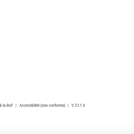
 à la BnF
|
Accessibilité (non conforme)
|
V 23.1.0