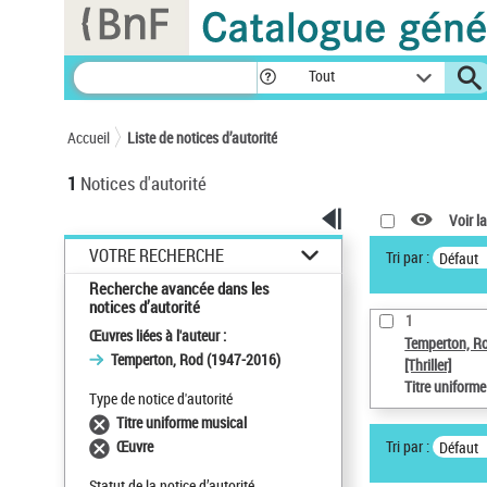
Panneau de gestion des cookies
Tout
Accueil
Liste de notices d’autorité
1
Notices d'autorité
Voir la
VOTRE RECHERCHE
Tri par :
Défaut
Recherche avancée dans les
notices d’autorité
1
Œuvres liées à l'auteur :
Temperton, R
Temperton, Rod (1947-2016)
[Thriller]
Titre uniform
Type de notice d'autorité
Titre uniforme musical
Tri par :
Œuvre
Défaut
Statut de la notice d’autorité