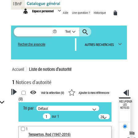
Panneau de gestion des cookies
Espace personnel
Aide
Une question ?
Historique
Tout
Recherche avancée
AUTRES RECHERCHES
Accueil
Liste de notices d’autorité
1
Notices d'autorité
Voir la sélection (
0
)
Ajouter à mes références
(
0
)
VOTRE RECHERCHE
RÉCUPÉRER
LES
Tri par :
Défaut
NOTICES
Recherche avancée dans les
sur 1
notices d’autorité
20
résultats/page
Œuvres liées à l'auteur :
1
Temperton, Rod (1947-2016)
Ma
Temperton, Rod (1947-2016)