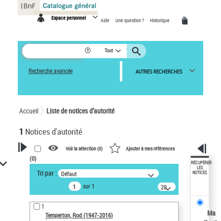
Panneau de gestion des cookies
Espace personnel
Aide
Une question ?
Historique
Tout
Recherche avancée
AUTRES RECHERCHES
Accueil
Liste de notices d’autorité
1
Notices d'autorité
Voir la sélection (
0
)
Ajouter à mes références
(
0
)
VOTRE RECHERCHE
RÉCUPÉRER
LES
Tri par :
Défaut
NOTICES
Recherche avancée dans les
sur 1
notices d’autorité
20
résultats/page
Œuvres liées à l'auteur :
1
Temperton, Rod (1947-2016)
Ma
Temperton, Rod (1947-2016)