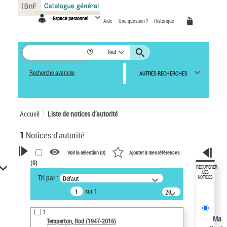
Panneau de gestion des cookies
Espace personnel
Aide
Une question ?
Historique
Tout
Recherche avancée
AUTRES RECHERCHES
Accueil
Liste de notices d’autorité
1
Notices d'autorité
Voir la sélection (
0
)
Ajouter à mes références
(
0
)
VOTRE RECHERCHE
RÉCUPÉRER
LES
Tri par :
Défaut
NOTICES
Recherche avancée dans les
sur 1
notices d’autorité
20
résultats/page
Œuvres liées à l'auteur :
1
Temperton, Rod (1947-2016)
Ma
Temperton, Rod (1947-2016)