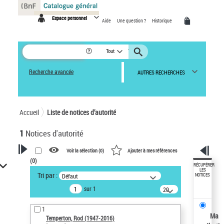
Panneau de gestion des cookies
Espace personnel
Aide
Une question ?
Historique
Tout
Recherche avancée
AUTRES RECHERCHES
Accueil
Liste de notices d’autorité
1
Notices d'autorité
Voir la sélection (
0
)
Ajouter à mes références
(
0
)
VOTRE RECHERCHE
RÉCUPÉRER
LES
Tri par :
Défaut
NOTICES
Recherche avancée dans les
sur 1
notices d’autorité
20
résultats/page
Œuvres liées à l'auteur :
1
Temperton, Rod (1947-2016)
Ma
Temperton, Rod (1947-2016)