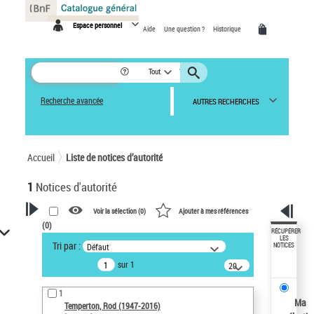
Panneau de gestion des cookies
Espace personnel
Aide
Une question ?
Historique
Tout
Recherche avancée
AUTRES RECHERCHES
Accueil
Liste de notices d’autorité
1
Notices d'autorité
Voir la sélection (
0
)
Ajouter à mes références
(
0
)
VOTRE RECHERCHE
RÉCUPÉRER
LES
Tri par :
Défaut
NOTICES
Recherche avancée dans les
sur 1
notices d’autorité
20
résultats/page
Œuvres liées à l'auteur :
1
Temperton, Rod (1947-2016)
Ma
Temperton, Rod (1947-2016)