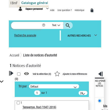
Panneau de gestion des cookies
Espace personnel
Aide
Une question ?
Historique
Tout
Recherche avancée
AUTRES RECHERCHES
Accueil
Liste de notices d’autorité
1
Notices d'autorité
Voir la sélection (
0
)
Ajouter à mes références
(
0
)
VOTRE RECHERCHE
RÉCUPÉRER
LES
Tri par :
Défaut
NOTICES
Recherche avancée dans les
sur 1
notices d’autorité
20
résultats/page
Œuvres liées à l'auteur :
1
Temperton, Rod (1947-2016)
Ma
Temperton, Rod (1947-2016)