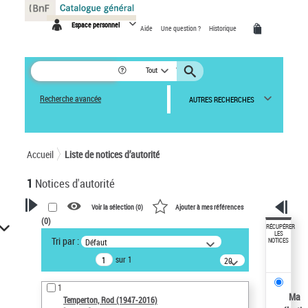
Panneau de gestion des cookies
Espace personnel
Aide
Une question ?
Historique
Tout
Recherche avancée
AUTRES RECHERCHES
Accueil
Liste de notices d’autorité
1
Notices d'autorité
Voir la sélection (
0
)
Ajouter à mes références
(
0
)
VOTRE RECHERCHE
RÉCUPÉRER
LES
Tri par :
Défaut
NOTICES
Recherche avancée dans les
sur 1
notices d’autorité
20
résultats/page
Œuvres liées à l'auteur :
1
Temperton, Rod (1947-2016)
Ma
Temperton, Rod (1947-2016)